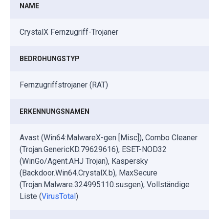
NAME
CrystalX Fernzugriff-Trojaner
BEDROHUNGSTYP
Fernzugriffstrojaner (RAT)
ERKENNUNGSNAMEN
Avast (Win64:MalwareX-gen [Misc]), Combo Cleaner
(Trojan.GenericKD.79629616), ESET-NOD32
(WinGo/Agent.AHJ Trojan), Kaspersky
(Backdoor.Win64.CrystalX.b), MaxSecure
(Trojan.Malware.324995110.susgen), Vollständige
Liste (
VirusTotal
)