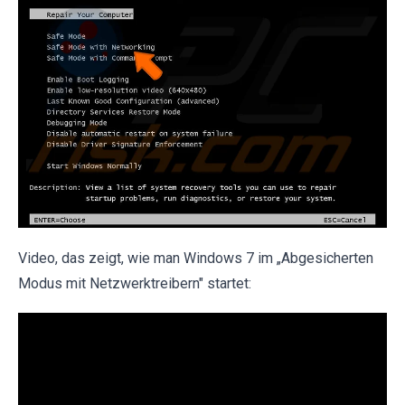
Video, das zeigt, wie man Windows 7 im „Abgesicherten
Modus mit Netzwerktreibern" startet: