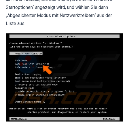
Startoptionen“ angezeigt wird, und wählen Sie dann
„Abgesicherter Modus mit Netzwerktreibern“ aus der
Liste aus.