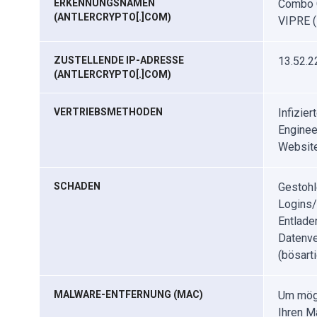
ERKENNUNGSNAMEN
Combo C
(ANTLERCRYPTO[.]COM)
VIPRE (
ZUSTELLENDE IP-ADRESSE
13.52.2
(ANTLERCRYPTO[.]COM)
VERTRIEBSMETHODEN
Infizie
Enginee
Websit
SCHADEN
Gestohl
Logins/
Entlade
Datenver
(bösart
MALWARE-ENTFERNUNG (MAC)
Um mögl
Ihren M