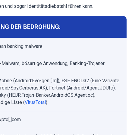
n und sogar Identitätsdiebstahl führen kann.
NG DER BEDROHUNG:
an banking malware
-Malware, bösartige Anwendung, Banking-Trojaner.
obile (Android:Evo-gen [Trj]), ESET-NOD32 (Eine Variante
roid/Spy.Cerberus.AK), Fortinet (Android/Agent.JDU!tr),
ky (HEUR:Trojan-Banker.AndroidOS.Agent.oc),
dige Liste (
VirusTotal
)
rypto[.]com