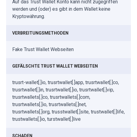
Auf das Trust Wallet Konto kann nicht zugegriffen
werden und (oder) es gibt in dem Wallet keine
Kryptowährung.
VERBREITUNGSMETHODEN
Fake Trust Wallet Webseiten
GEFÄLSCHTE TRUST WALLET WEBSEITEN
trusrt-wallet[.]io, trusrtwallet[.]app, trusrtwallet[.]co,
trusrtwallet[.]in, trusrtwallet[.]io, trusrtwallet[.]vip,
trusrtwallets[.]co, trusrtwallets[.]com,
trusrtwallets[.]io, trusrtwallets[.]net,
trusrtwallets[.]org, trusstwallet[.]site, trustwallet[.]life,
trustwallets[.]io, turstwallet[.]live
SCHADEN