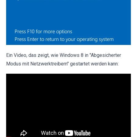
Ein Video, das zeigt, wie Windows 8 in "Abgesicherter
Modus mit Netzwerktreibern" gestartet werden kann: