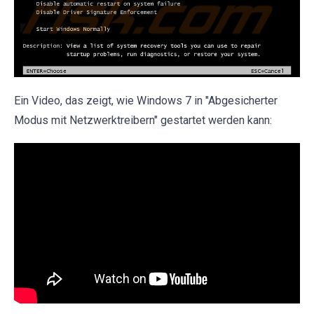
Ein Video, das zeigt, wie Windows 7 in "Abgesicherter
Modus mit Netzwerktreibern" gestartet werden kann: