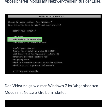
Abgesicherter Modus mit Netzwerktreibern aus der Liste.
Das Video zeigt, wie man Windows 7 im "Abgesicherten
Modus mit Netzwerktreibern" startet: